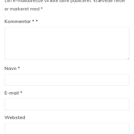
Din e-mailadresse vil ikke blive publiceret.
Krævede felter
er markeret med
*
Kommentar
*
Navn
*
E-mail
*
Websted