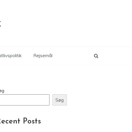
k
tlivspolitik
Rejsemål
øg
Søg
ecent Posts