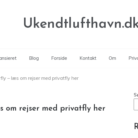
Ukendtlufthavn.d
ansieret
Blog
Forside
Kontakt
Om
Priva
fly – læs om rejser med privatfly her
S
s om rejser med privatfly her
R