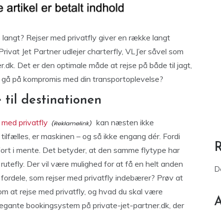
 langt? Rejser med privatfly giver en række langt
Privat Jet Partner udlejer charterfly, VLJ’er såvel som
.dk. Det er den optimale måde at rejse på både til jagt,
for gå på kompromis med din transportoplevelse?
 til destinationen
 med privatfly
kan næsten ikke
ilfælles, er maskinen – og så ikke engang dér. Fordi
fort i mente. Det betyder, at den samme flytype har
rutefly. Der vil være mulighed for at få en helt anden
D
fordele, som rejser med privatfly indebærer? Prøv at
om at rejse med privatfly, og hvad du skal være
A
gante bookingsystem på private-jet-partner.dk, der