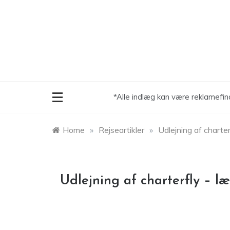
Skip
to
content
*Alle indlæg kan være reklamefin
Home
»
Rejseartikler
»
Udlejning af charter
Udlejning af charterfly – læ