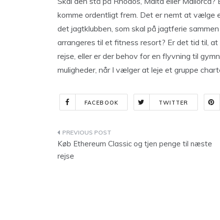
Skal den stå på Rhodos, Malta eller Mallorca? 
komme ordentligt frem. Det er nemt at vælge en
det jagtklubben, som skal på jagtferie sammen e
arrangeres til et fitness resort? Er det tid til, 
rejse, eller er der behov for en flyvning til gym
muligheder, når I vælger at leje et gruppe chart
FACEBOOK
TWITTER
Indlægsnavigation
Køb Ethereum Classic og tjen penge til næste
rejse