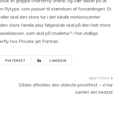
Book et gruppe charterfly online, og vær sikker på at
 flytype, som passer til størrelsen af forsamlingen. Er
ller skal den store tur i det lokale motionscenter
at den store familie plus følgeskab skal på den helt store
nasieklassen, som skal på studietur? I har utallige
erfly hos Private Jet Partner.
PINTEREST
LINKEDIN
Sådan afholdes den vildeste privatfest – vi har
samlet det bedste