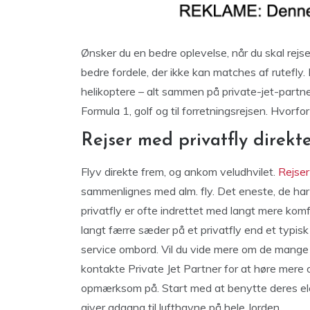
Ønsker du en bedre oplevelse, når du skal rejse
bedre fordele, der ikke kan matches af rutefly. 
helikoptere – alt sammen på private-jet-partner
Formula 1, golf og til forretningsrejsen. Hvor
Rejser med privatfly direkte
Flyv direkte frem, og ankom veludhvilet.
Rejser
sammenlignes med alm. fly. Det eneste, de har t
privatfly er ofte indrettet med langt mere kom
langt færre sæder på et privatfly end et typisk 
service ombord. Vil du vide mere om de mange 
kontakte Private Jet Partner for at høre mere 
opmærksom på. Start med at benytte deres ele
giver adgang til lufthavne på hele Jorden.