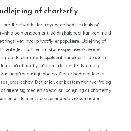
 udlejning af charterfly
et bredt netværk, der tilbyder de bedste deals på
rådgivning og management, så din kalender kan komme til
etningslivet, hvor privatfly er populære. Udlejning af
rivate Jet Partner har stor ekspertise. At leje et
g, da de alm. rutefly sjældent har plads til de store
erne på et rutefly, så bliver de næste dyrere og
n udgifter hurtigt løbe op. Det er bedre at leje et
ses jeres behov. Det er jer, der bestemmer hvorfra og
 at alliere sig med en specialist i udlejning af charterfly
 som en af de mest servicemindede virksomheder i