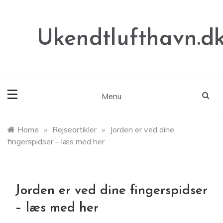
Skip
to
content
Ukendtlufthavn.d
Menu
Home
»
Rejseartikler
»
Jorden er ved dine
fingerspidser – læs med her
Jorden er ved dine fingerspidser
– læs med her