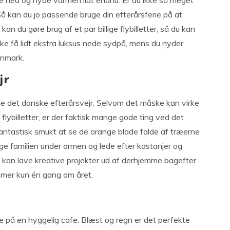
age ned og nyde varmen lidt endnu. Er du ikke så meget
Så kan du jo passende bruge din efterårsferie på at
kan du gøre brug af et par billige flybilletter, så du kan
ske få lidt ekstra luksus nede sydpå, mens du nyder
anmark.
jr
nyde det danske efterårsvejr. Selvom det måske kan virke
 flybilletter, er der faktisk mange gode ting ved det
fantastisk smukt at se de orange blade falde af træerne
tage familien under armen og lede efter kastanjer og
an lave kreative projekter ud af derhjemme bagefter.
mmer kun én gang om året.
age på en hyggelig cafe. Blæst og regn er det perfekte