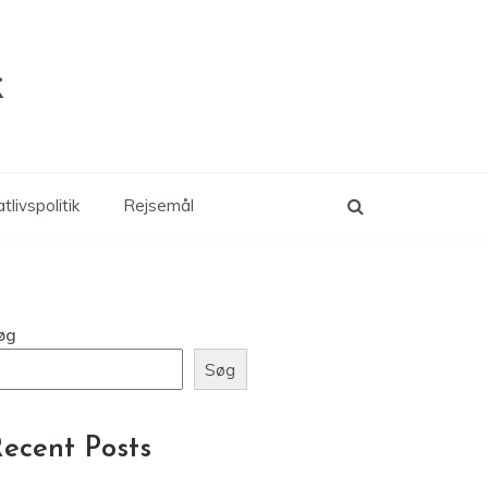
k
tlivspolitik
Rejsemål
øg
Søg
ecent Posts