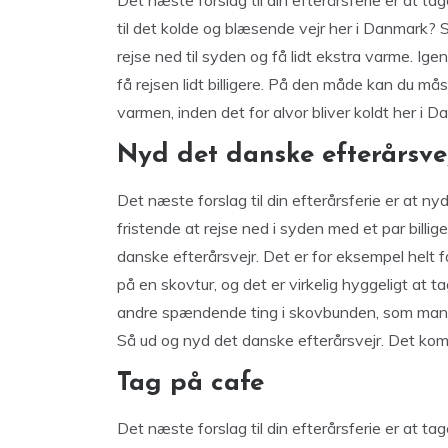
Det næste forslag til din efterårsferie er at t
til det kolde og blæsende vejr her i Danmark? 
rejse ned til syden og få lidt ekstra varme. Igen 
få rejsen lidt billigere. På den måde kan du må
varmen, inden det for alvor bliver koldt her i D
Nyd det danske efterårsve
Det næste forslag til din efterårsferie er at 
fristende at rejse ned i syden med et par billige
danske efterårsvejr. Det er for eksempel helt 
på en skovtur, og det er virkelig hyggeligt at 
andre spændende ting i skovbunden, som man k
Så ud og nyd det danske efterårsvejr. Det ko
Tag på cafe
Det næste forslag til din efterårsferie er at t