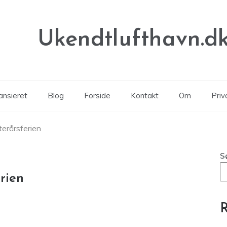
Ukendtlufthavn.d
ansieret
Blog
Forside
Kontakt
Om
Priva
terårsferien
S
rien
R